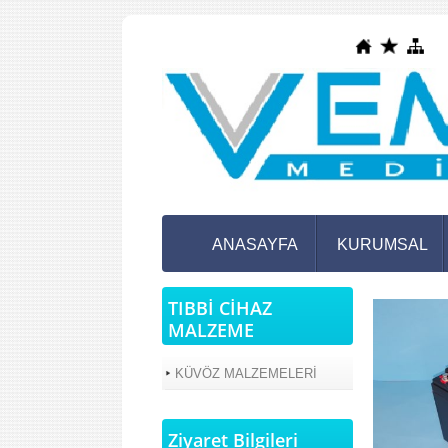
ANASAYFA
KURUMSAL
TIBBİ CİHAZ
MALZEME
KÜVÖZ MALZEMELERİ
Ziyaret Bilgileri