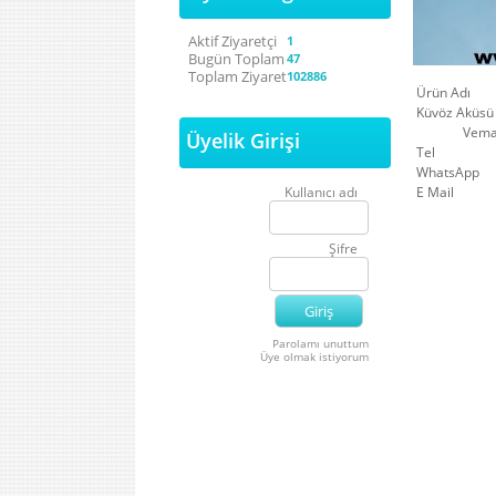
Aktif Ziyaretçi
1
Bugün Toplam
47
Toplam Ziyaret
102886
Ürün Ad
Küvöz Aküsü
Vema Medik
Üyelik Girişi
Tel
WhatsApp
Kullanıcı adı
E Mail
Şifre
Parolamı unuttum
Üye olmak istiyorum