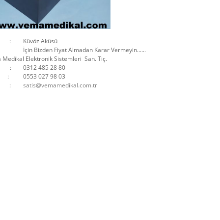
ı :
Küvöz Aküsü
İçin Bizden Fiyat Almadan Karar Vermeyin......
al Elektronik Sistemleri San. Tiç.
 :
0312 485 28 80
 :
0553 027 98 03
 :
satis@vemamedikal.com.tr