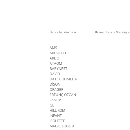
Ürün Açıklaması
Küvöz Kabin Menteşe
AMS
AİR SHİELDS
ARDO
ATAOM
BABYNEST
DAVİD
DATEX OHMEDA
DİSON
DRAGER
ERTUNÇ ÖZCAN
FANEM
GE
HİLL ROM
İNFANT
İSOLETTE
MAGİC LOGGİA