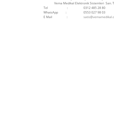
Vema Medikal Elektronik Sistemleri San. Ti
Tel :
0312 485 28 80
WhatsApp :
0553 027 98 03
E Mail :
satis@vemamedikal.c