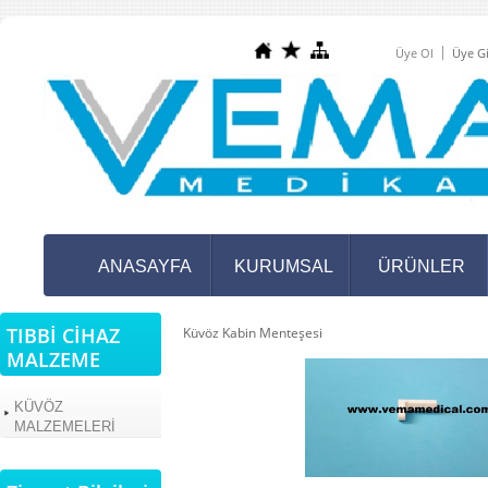
Üye Ol
Üye Gi
ANASAYFA
KURUMSAL
ÜRÜNLER
TIBBİ CİHAZ
Küvöz Kabin Menteşesi
MALZEME
KÜVÖZ
MALZEMELERİ