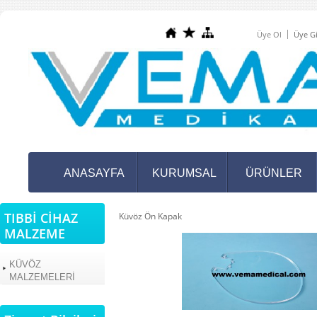
Üye Ol
Üye Gi
ANASAYFA
KURUMSAL
ÜRÜNLER
TIBBİ CİHAZ
Küvöz Ön Kapak
MALZEME
KÜVÖZ
MALZEMELERİ