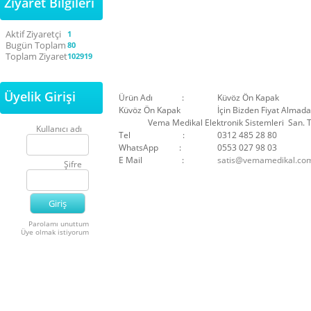
Ziyaret Bilgileri
Aktif Ziyaretçi
1
Bugün Toplam
80
Toplam Ziyaret
102919
Üyelik Girişi
Ürün Adı :
Küvöz Ön Kapak
Küvöz Ön Kapak
İçin Bizden Fiyat Almada
Vema Medikal Elektronik Sistemleri San. Ti
Kullanıcı adı
Tel :
0312 485 28 80
WhatsApp :
0553 027 98 03
E Mail :
satis@vemamedikal.com
Şifre
Parolamı unuttum
Üye olmak istiyorum