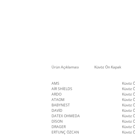
Ürün Açıklaması
Küvöz Ön Kapak
AMS
Küvöz 
AİR SHİELDS
Küvöz 
ARDO
Küvöz 
ATAOM
Küvöz 
BABYNEST
Küvöz 
DAVİD
Küvöz 
DATEX OHMEDA
Küvöz 
DİSON
Küvöz 
DRAGER
Küvöz 
ERTUNÇ ÖZCAN
Küvöz 