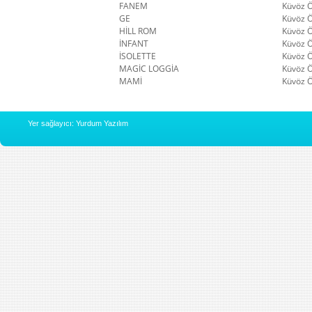
FANEM
Küvöz 
GE
Küvöz 
HİLL ROM
Küvöz 
İNFANT
Küvöz 
İSOLETTE
Küvöz 
MAGİC LOGGİA
Küvöz 
MAMİ
Küvöz 
Yer sağlayıcı: Yurdum Yazılım