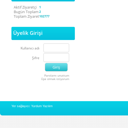
Aktif Ziyaretçi
1
Bugün Toplam
2
Toplam Ziyaret
102777
Üyelik Girişi
Kullanıcı adı
Şifre
Parolamı unuttum
Üye olmak istiyorum
Yer sağlayıcı: Yurdum Yazılım