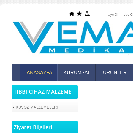
Üye Ol
Üye Gi
ANASAYFA
KURUMSAL
ÜRÜNLER
TIBBİ CİHAZ MALZEME
KÜVÖZ MALZEMELERİ
Ziyaret Bilgileri