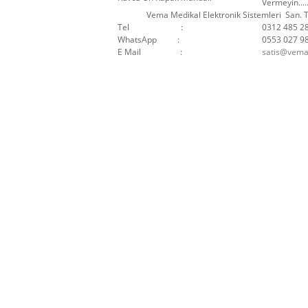
Vermeyin....
Vema Medikal Elektronik Sistemleri San. Ti
Tel :
0312 485 2
WhatsApp :
0553 027 9
E Mail :
satis@vema