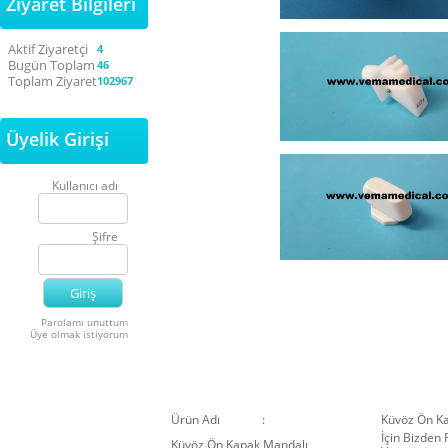
Ziyaret Bilgileri
Aktif Ziyaretçi
4
Bugün Toplam
46
Toplam Ziyaret
102967
Üyelik Girişi
Kullanıcı adı
Şifre
Parolamı unuttum
Üye olmak istiyorum
Ürün Adı :
Küvöz Ön K
İçin Bizden
Küvöz Ön Kapak Mandalı