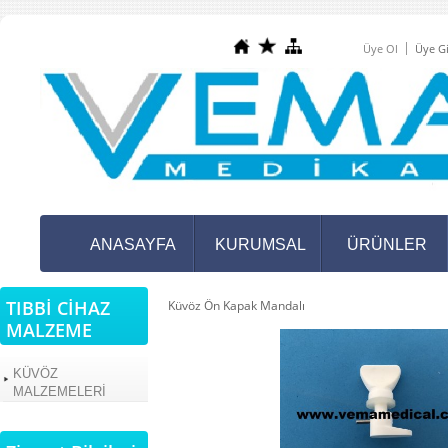
Üye Ol
Üye Gi
ANASAYFA
KURUMSAL
ÜRÜNLER
TIBBİ CİHAZ
Küvöz Ön Kapak Mandalı
MALZEME
KÜVÖZ
MALZEMELERİ