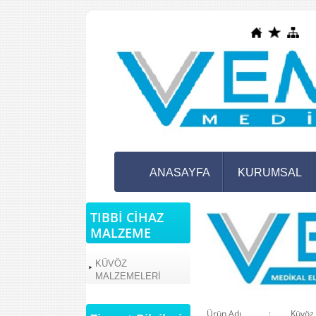
ANASAYFA
KURUMSAL
TIBBİ CİHAZ
MALZEME
KÜVÖZ
MALZEMELERİ
Ürün Adı :
Küvöz