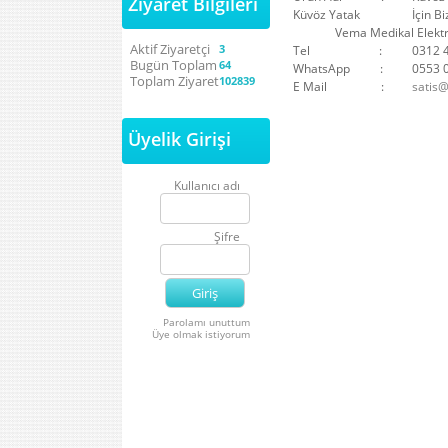
Ziyaret Bilgileri
Küvöz Yatak
İçin B
Vema Medikal Elektronik
Aktif Ziyaretçi
3
Tel :
0312 
Bugün Toplam
64
WhatsApp :
0553 
Toplam Ziyaret
102839
E Mail :
satis
Üyelik Girişi
Kullanıcı adı
Şifre
Parolamı unuttum
Üye olmak istiyorum