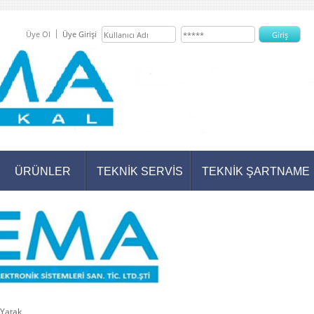
Üye Ol
Üye Girişi
ÜRÜNLER
TEKNİK SERVİS
TEKNİK ŞARTNAME
 Yatak