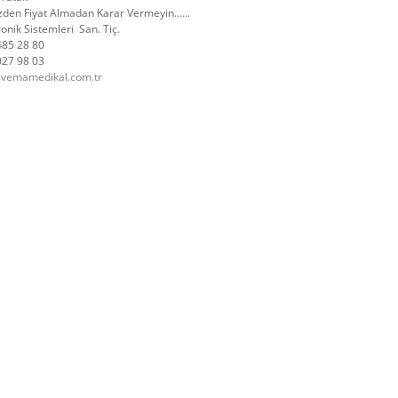
izden Fiyat Almadan Karar Vermeyin......
 Sistemleri San. Tiç.
485 28 80
027 98 03
@vemamedikal.com.tr