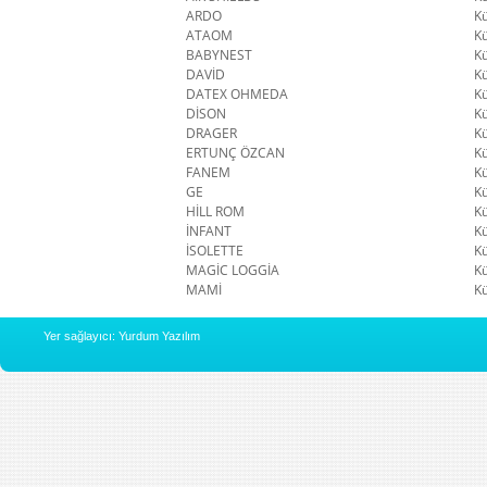
ARDO
K
ATAOM
K
BABYNEST
K
DAVİD
K
DATEX OHMEDA
K
DİSON
K
DRAGER
K
ERTUNÇ ÖZCAN
K
FANEM
K
GE
K
HİLL ROM
K
İNFANT
K
İSOLETTE
K
MAGİC LOGGİA
K
MAMİ
K
Yer sağlayıcı: Yurdum Yazılım