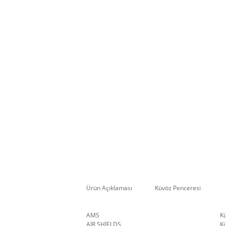
Ürün Açıklaması
Küvöz Penceresi
AMS
K
AİR SHİELDS
K