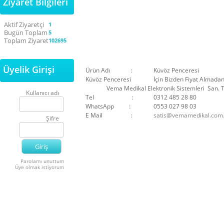
Ziyaret Bilgileri
Aktif Ziyaretçi
1
Bugün Toplam
5
Toplam Ziyaret
102695
Üyelik Girişi
Ürün Adı :
Küvöz Penceresi
Küvöz Penceresi
İçin Bizden Fiyat Almadan
Vema Medikal Elektronik Sistemleri San. Ti
Kullanıcı adı
Tel :
0312 485 28 80
WhatsApp :
0553 027 98 03
E Mail :
satis@vemamedikal.com.
Şifre
Parolamı unuttum
Üye olmak istiyorum