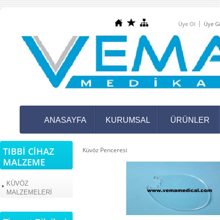
Üye Ol
Üye Gi
ANASAYFA
KURUMSAL
ÜRÜNLER
TIBBİ CİHAZ
Küvöz Penceresi
MALZEME
KÜVÖZ
MALZEMELERİ