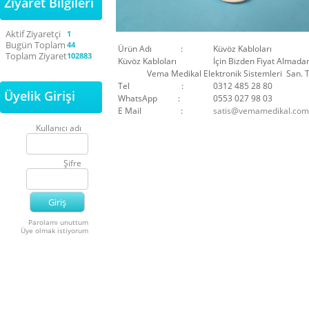
Ziyaret Bilgileri
Aktif Ziyaretçi
1
Bugün Toplam
44
Ürün Adı :
Küvöz Kabloları
Toplam Ziyaret
102883
Küvöz Kabloları
İçin Bizden Fiyat Almadan
Vema Medikal Elektronik Sistemleri San. Ti
Tel :
0312 485 28 80
Üyelik Girişi
WhatsApp :
0553 027 98 03
E Mail :
satis@vemamedikal.com.
Kullanıcı adı
Şifre
Parolamı unuttum
Üye olmak istiyorum