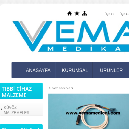
Üye Ol
Üye Gi
ANASAYFA
KURUMSAL
ÜRÜNLER
TIBBİ CİHAZ
Küvöz Kabloları
MALZEME
KÜVÖZ
MALZEMELERİ