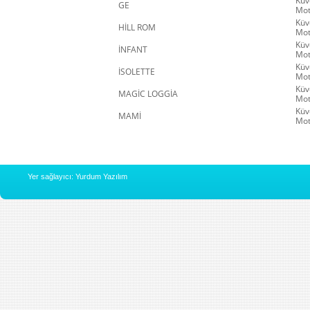
Küv
GE
Mot
Küv
HİLL ROM
Mot
Küv
İNFANT
Mot
Küv
İSOLETTE
Mot
Küv
MAGİC LOGGİA
Mot
Küv
MAMİ
Mot
Yer sağlayıcı: Yurdum Yazılım