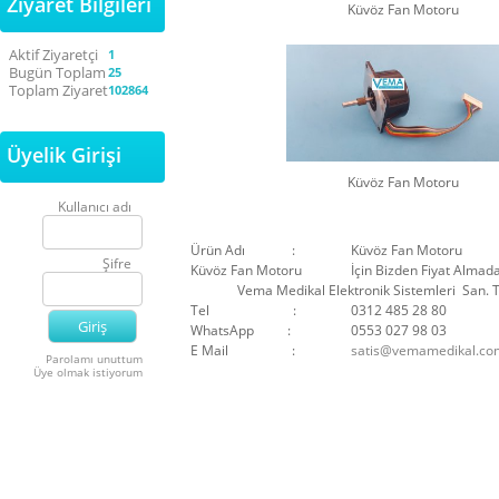
Ziyaret Bilgileri
Küvöz Fan Motoru
Aktif Ziyaretçi
1
Bugün Toplam
25
Toplam Ziyaret
102864
Üyelik Girişi
Küvöz Fan Motoru
Kullanıcı adı
Ürün Adı :
Küvöz Fan Motoru
Şifre
Küvöz Fan Motoru
İçin Bizden Fiyat Almada
Vema Medikal Elektronik Sistemleri San. Ti
Tel :
0312 485 28 80
WhatsApp :
0553 027 98 03
E Mail :
satis@vemamedikal.com
Parolamı unuttum
Üye olmak istiyorum