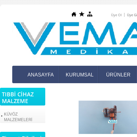
Üye Ol
Üye Gi
ANASAYFA
KURUMSAL
ÜRÜNLER
TIBBİ CİHAZ
MALZEME
KÜVÖZ
MALZEMELERİ