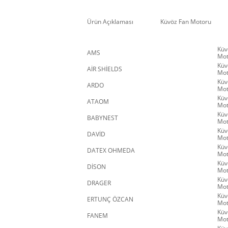
Ürün Açıklaması
Küvöz Fan Motoru
Küv
AMS
Mot
Küv
AİR SHİELDS
Mot
Küv
ARDO
Mot
Küv
ATAOM
Mot
Küv
BABYNEST
Mot
Küv
DAVİD
Mot
Küv
DATEX OHMEDA
Mot
Küv
DİSON
Mot
Küv
DRAGER
Mot
Küv
ERTUNÇ ÖZCAN
Mot
Küv
FANEM
Mot