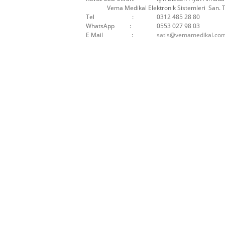
Vema Medikal Elektronik Sistemleri San. Ti
Tel :
0312 485 28 80
WhatsApp :
0553 027 98 03
E Mail :
satis@vemamedikal.com