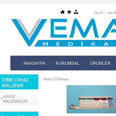
Üye Ol
Üye Gi
ANASAYFA
KURUMSAL
ÜRÜNLER
TIBBİ CİHAZ
Küvöz LCD Ekranı
MALZEME
KÜVÖZ
MALZEMELERİ