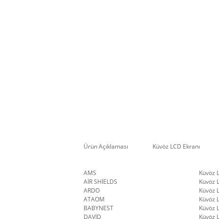
Ürün Açıklaması
Küvöz LCD Ekranı
AMS
Küvöz 
AİR SHİELDS
Küvöz 
ARDO
Küvöz 
ATAOM
Küvöz 
BABYNEST
Küvöz 
DAVİD
Küvöz 