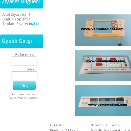
Ziyaret Bilgileri
Aktif Ziyaretçi
1
Bugün Toplam
2
Toplam Ziyaret
102841
Üyelik Girişi
Kullanıcı adı
Şifre
Parolamı unuttum
Üye olmak istiyorum
Ürün Adı :
Küvöz LCD Ekranı
Küvöz LCD Ekranı
İçin Bizden Fiyat Almada