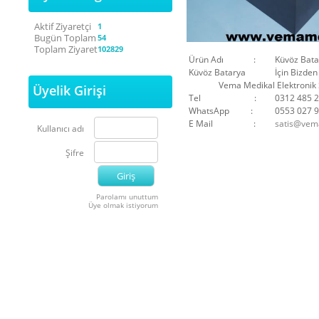
Aktif Ziyaretçi
1
Bugün Toplam
54
Toplam Ziyaret
102829
Ürün Adı :
Küvöz Bata
Küvöz Batarya
İçin Bizden
Vema Medikal Elektronik Sis
Üyelik Girişi
Tel :
0312 485 2
WhatsApp :
0553 027 9
E Mail :
satis@vem
Kullanıcı adı
Şifre
Parolamı unuttum
Üye olmak istiyorum