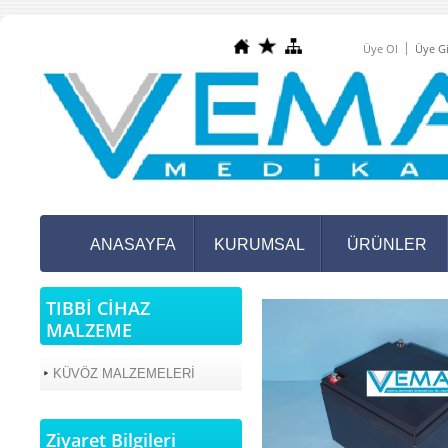
Üye Ol
Üye Gi
ANASAYFA
KURUMSAL
ÜRÜNLER
TIBBİ CİHAZ
MALZEME
KÜVÖZ MALZEMELERİ
Ziyaret Bilgileri