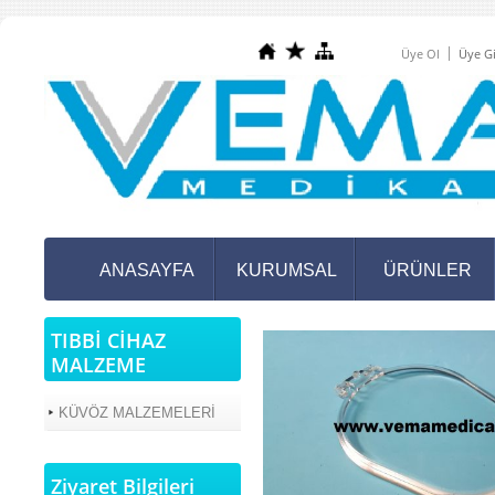
Üye Ol
Üye Gi
ANASAYFA
KURUMSAL
ÜRÜNLER
TIBBİ CİHAZ
MALZEME
KÜVÖZ MALZEMELERİ
Ziyaret Bilgileri