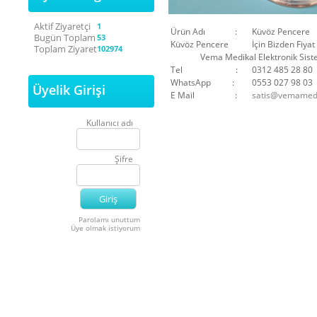
Aktif Ziyaretçi
1
Ürün Adı :
Küvöz Pencere
Bugün Toplam
53
Küvöz Pencere
İçin Bizden Fiya
Toplam Ziyaret
102974
Vema Medikal Elektronik Sisteml
Tel :
0312 485 28 80
WhatsApp :
0553 027 98 03
Üyelik Girişi
E Mail :
satis@vemamedi
Kullanıcı adı
Şifre
Parolamı unuttum
Üye olmak istiyorum