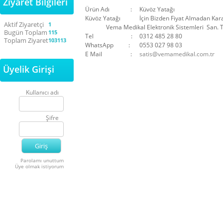
Ziyaret Bilgileri
Ürün Adı :
Küvöz Yatağı
Küvöz Yatağı
İçin Bizden Fiyat Almadan Kara
Aktif Ziyaretçi
1
Vema Medikal Elektronik Sistemleri San. Ti
Bugün Toplam
115
Tel :
0312 485 28 80
Toplam Ziyaret
103113
WhatsApp :
0553 027 98 03
E Mail :
satis@vemamedikal.com.tr
Üyelik Girişi
Kullanıcı adı
Şifre
Parolamı unuttum
Üye olmak istiyorum