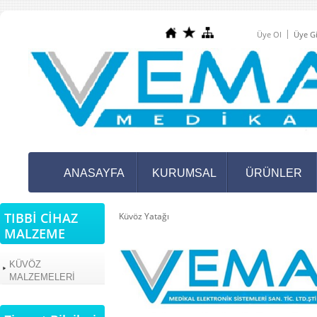
Üye Ol
Üye Gi
ANASAYFA
KURUMSAL
ÜRÜNLER
TIBBİ CİHAZ
Küvöz Yatağı
MALZEME
KÜVÖZ
MALZEMELERİ