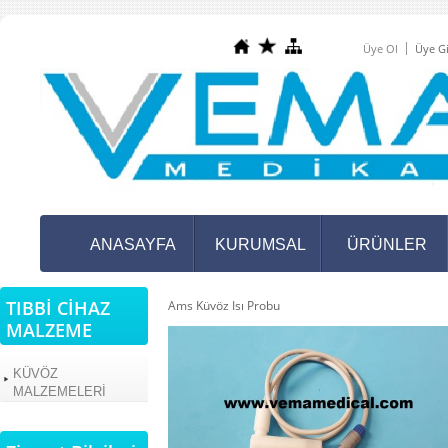
Üye Ol
Üye Gi
ANASAYFA
KURUMSAL
ÜRÜNLER
TIBBİ CİHAZ
Ams Küvöz Isı Probu
MALZEME
KÜVÖZ
MALZEMELERİ