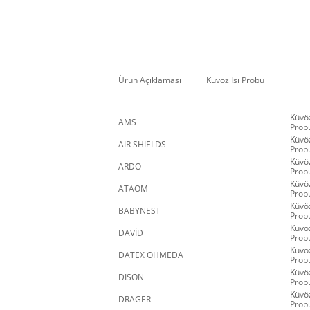
Ürün Açıklaması
Küvöz Isı Probu
Küvöz
AMS
Prob
Küvöz
AİR SHİELDS
Prob
Küvöz
ARDO
Prob
Küvöz
ATAOM
Prob
Küvöz
BABYNEST
Prob
Küvöz
DAVİD
Prob
Küvöz
DATEX OHMEDA
Prob
Küvöz
DİSON
Prob
Küvöz
DRAGER
Prob