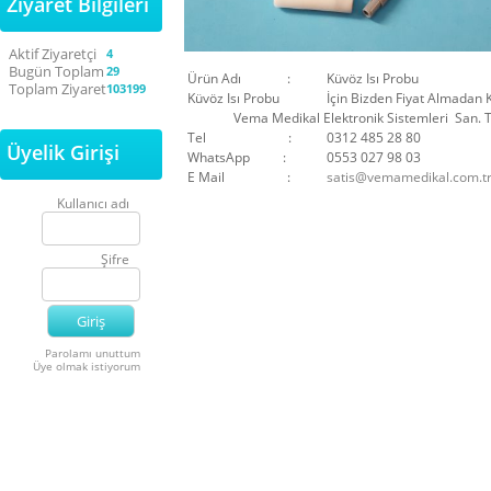
Ziyaret Bilgileri
Aktif Ziyaretçi
4
Bugün Toplam
29
Ürün Adı :
Küvöz Isı Probu
Toplam Ziyaret
103199
Küvöz Isı Probu
İçin Bizden Fiyat Almadan K
Vema Medikal Elektronik Sistemleri San. Ti
Tel :
0312 485 28 80
Üyelik Girişi
WhatsApp :
0553 027 98 03
E Mail :
satis@vemamedikal.com.t
Kullanıcı adı
Şifre
Parolamı unuttum
Üye olmak istiyorum