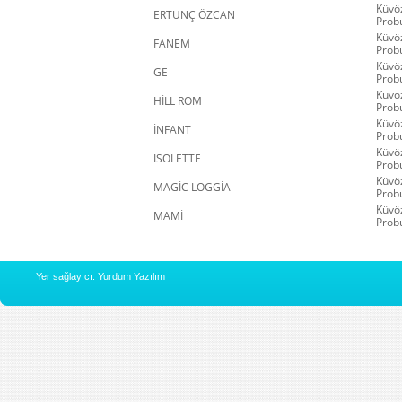
Küvöz
ERTUNÇ ÖZCAN
Prob
Küvöz
FANEM
Prob
Küvöz
GE
Prob
Küvöz
HİLL ROM
Prob
Küvöz
İNFANT
Prob
Küvöz
İSOLETTE
Prob
Küvöz
MAGİC LOGGİA
Prob
Küvöz
MAMİ
Prob
Yer sağlayıcı: Yurdum Yazılım